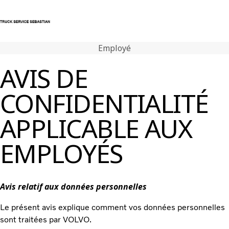
Employé
Nous contacter
Centre de connexion
AVIS DE
Volvo Trucks
CONFIDENTIALITÉ
Véhicules d'occasion
Volvo Bus
APPLICABLE AUX
Atelier & Services
Actualités
EMPLOYÉS
Nous contacter
Avis relatif aux données personnelles
Le présent avis explique comment vos données personnelles
sont traitées par VOLVO.