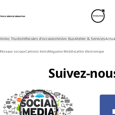
Volvo Trucks
Véhicules d'occasion
Volvo Bus
Atelier & Services
Actua
Réseaux sociaux
Camions livrés
Magazine Mobilis
Lettre électronique
Suivez-nous