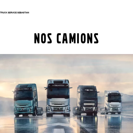
Nous contacter
Centre de connexion
Nos camions
Volvo Trucks
Véhicules d'occasion
Volvo Bus
Atelier & Services
Actualités
Nous contacter