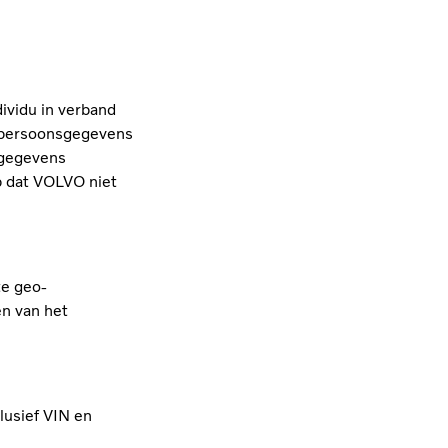
ividu in verband
 persoonsgegevens
sgegevens
p dat VOLVO niet
te geo-
en van het
clusief VIN en