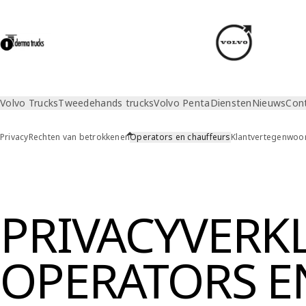
Volvo Trucks
Tweedehands trucks
Volvo Penta
Diensten
Nieuws
Con
Privacy
Rechten van betrokkenen
Operators en chauffeurs
Klantvertegenwoo
Privacy
Operators en chauffeurs
PRIVACYVERK
OPERATORS E