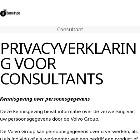
Consultant
Contact
Login Center
Volg ons op Facebook
050 31 18 83
PRIVACYVERKLARIN
Volvo Trucks
G VOOR
Tweedehands trucks
Volvo Penta
CONSULTANTS
Diensten
Nieuws
Contact
Kennisgeving over persoonsgegevens
Deze kennisgeving bevat informatie over de verwerking van
uw persoonsgegevens door de Volvo Group.
De Volvo Group kan persoonsgegevens over u verwerken, als
u als individu of als werknemer van een bedrijf een product of