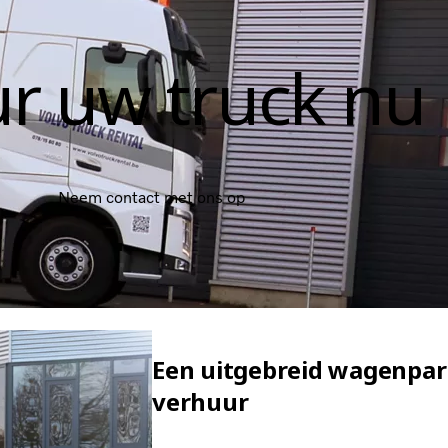
r uw truck nu
Neem contact met ons op
Een uitgebreid wagenpa
verhuur