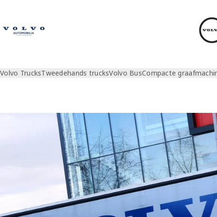
Volvo Trucks
Tweedehands trucks
Volvo Bus
Compacte graafmachi
Diensten