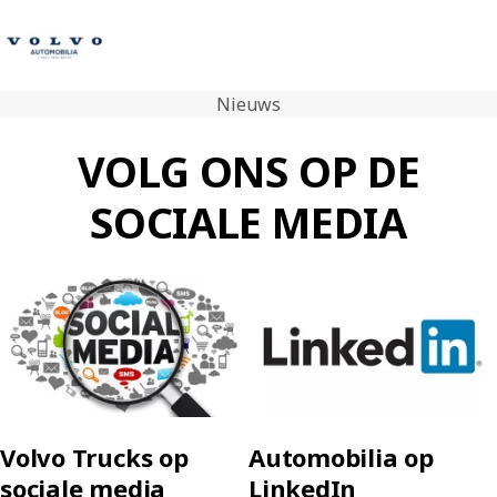
Nieuws
Contact
VOLG ONS OP DE
Volvo Trucks
SOCIALE MEDIA
Tweedehands trucks
Volvo Bus
Compacte graafmachines
Trailers
Diensten
Nieuws
Contact
Volvo Trucks op
Automobilia op
sociale media
LinkedIn