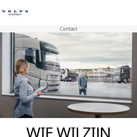
Contact
Contact
Volvo Trucks
Tweedehands trucks
Volvo Bus
Compacte graafmachines
Trailers
Diensten
Nieuws
Contact
WIE WIJ ZIJN