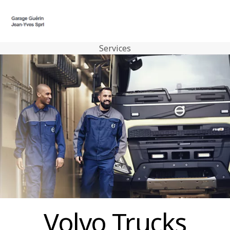
Services
Nous contacter
Centre de connexion
Volvo Trucks
Véhicules d'occasion
Atelier & Services
Actualités
Nous contacter
Volvo Trucks