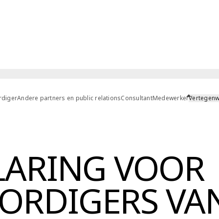
rdiger
Andere partners en public relations
Consultant
Medewerker
Vertegenw
LARING VOOR
ORDIGERS VA