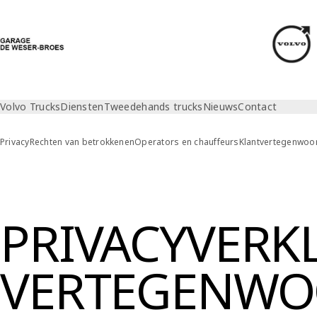
Volvo Trucks
Diensten
Tweedehands trucks
Nieuws
Contact
Privacy
Rechten van betrokkenen
Operators en chauffeurs
Klantvertegenwoo
Privacy
Vertegenwoordiger van leverancier
PRIVACYVERK
VERTEGENWO