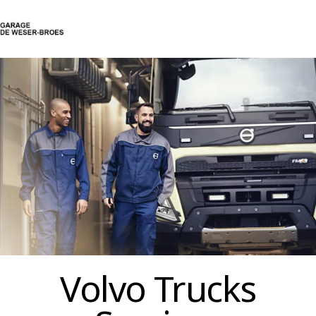
Contact
Login Center
Volvo Trucks
Diensten
Tweedehands trucks
Nieuws
Contact
Volvo Trucks