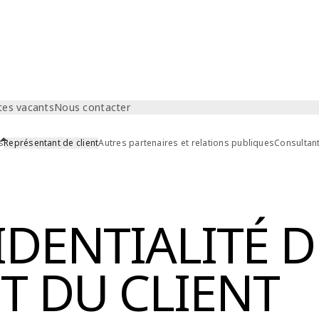
tes vacants
Nous contacter
s
Représentant de client
Autres partenaires et relations publiques
Consultan
IDENTIALITÉ 
T DU CLIENT