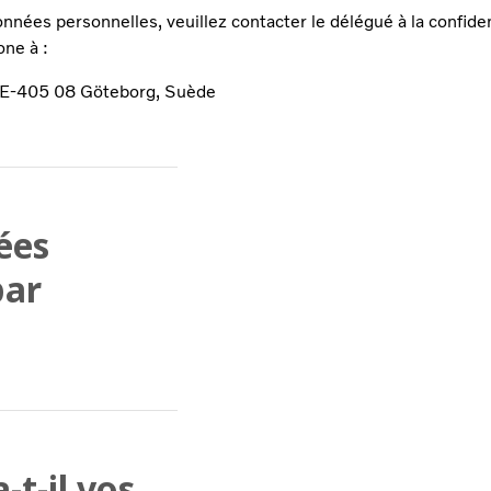
nnées personnelles, veuillez contacter le délégué à la confide
one à :
 SE-405 08 Göteborg, Suède
ées
par
t-il vos