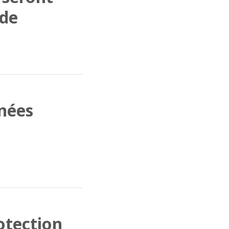
 de
nées
otection