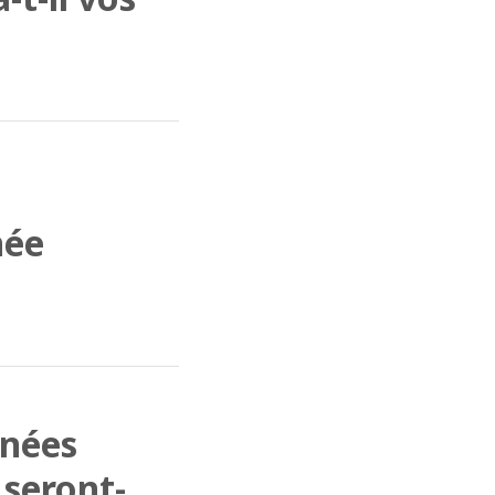
née
nnées
 seront-