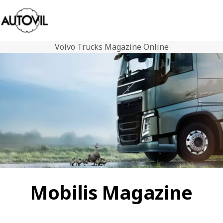
Volvo Trucks Magazine Online
Contact
Volvo Trucks
Tweedehands trucks
Diensten
Nieuws
Contact
Mobilis Magazine